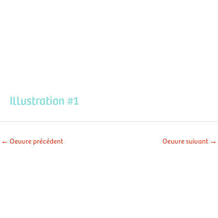
Aller
Men
au
contenu
prin
Illustration #1
←
Oeuvre précédent
Oeuvre suivant
→