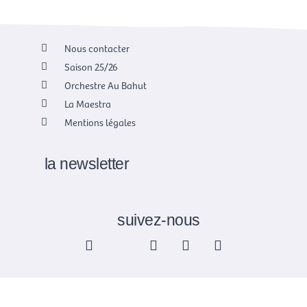
Nous contacter
Saison 25/26
Orchestre Au Bahut
La Maestra
Mentions légales
la newsletter
suivez-nous
F
X
I
Y
L
a
-
n
o
i
c
t
s
u
n
e
w
t
t
k
b
i
a
u
e
o
t
g
b
d