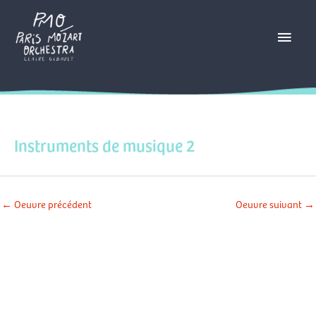
Aller
Menu
au
contenu
princ
Instruments de musique 2
←
Oeuvre précédent
Oeuvre suivant
→