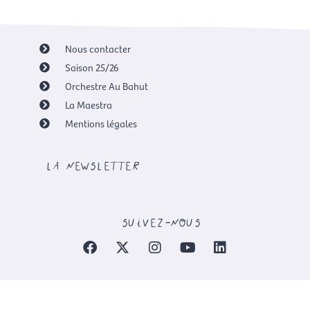
Nous contacter
Saison 25/26
Orchestre Au Bahut
La Maestra
Mentions légales
la newsletter
suivez-nous
F
X
I
Y
L
a
-
n
o
i
c
t
s
u
n
e
w
t
t
k
b
i
a
u
e
o
t
g
b
d