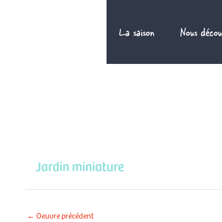
Aller
au
La saison
Nous décou
contenu
Jardin miniature
←
Oeuvre précédent