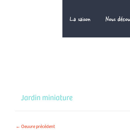
Aller
au
La saison
Nous décou
contenu
Jardin miniature
←
Oeuvre précédent