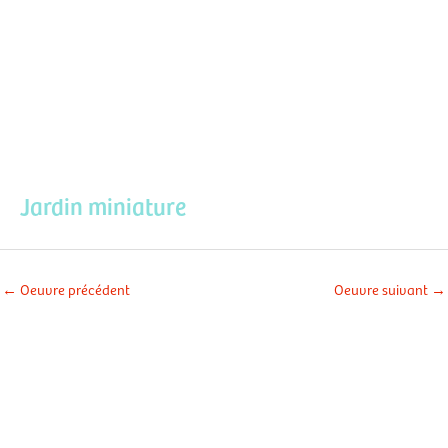
Aller
Men
au
contenu
prin
Jardin miniature
←
Oeuvre précédent
Oeuvre suivant
→