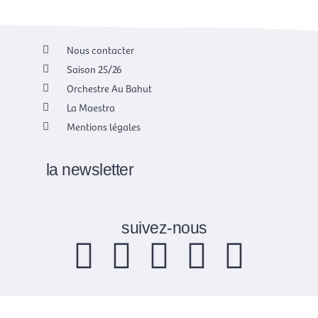
Nous contacter
Saison 25/26
Orchestre Au Bahut
La Maestra
Mentions légales
la newsletter
suivez-nous
F
X
I
Y
L
a
-
n
o
i