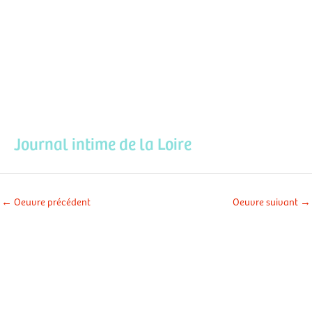
Aller
Men
au
contenu
prin
Journal intime de la Loire
←
Oeuvre précédent
Oeuvre suivant
→