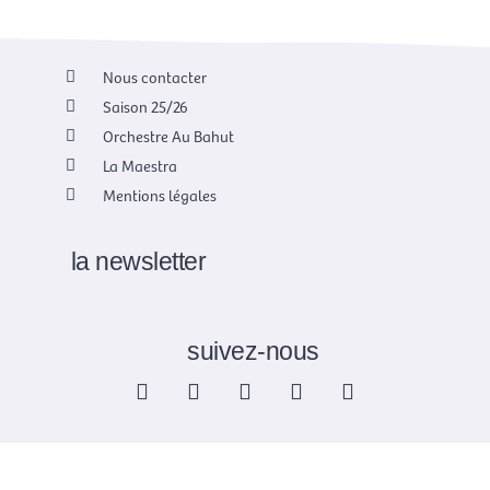
Nous contacter
Saison 25/26
Orchestre Au Bahut
La Maestra
Mentions légales
la newsletter
suivez-nous
F
X
I
Y
L
a
-
n
o
i
c
t
s
u
n
e
w
t
t
k
b
i
a
u
e
o
t
g
b
d