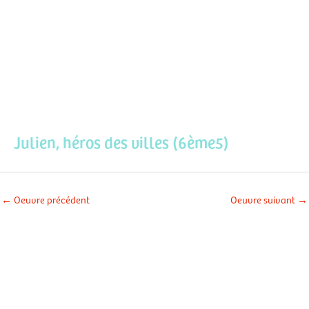
Aller
Men
au
contenu
prin
Julien, héros des villes (6ème5)
←
Oeuvre précédent
Oeuvre suivant
→