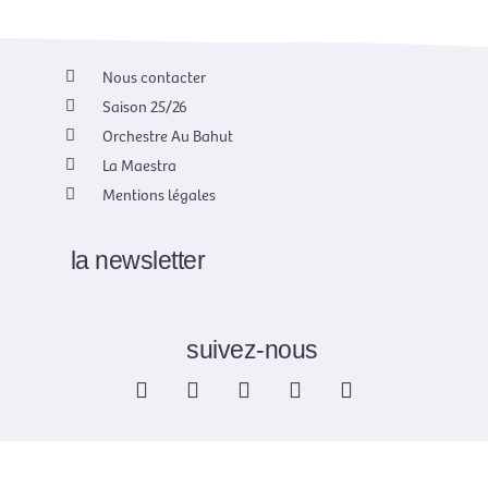
Nous contacter
Saison 25/26
Orchestre Au Bahut
La Maestra
Mentions légales
la newsletter
suivez-nous
F
X
I
Y
L
a
-
n
o
i
c
t
s
u
n
e
w
t
t
k
b
i
a
u
e
o
t
g
b
d