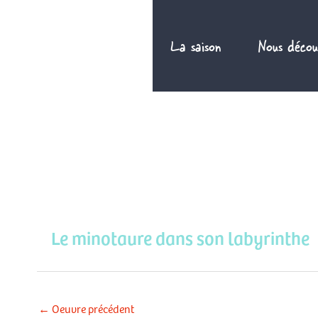
Aller
au
La saison
Nous décou
contenu
Le minotaure dans son labyrinthe
←
Oeuvre précédent