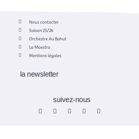
Nous contacter
Saison 25/26
Orchestre Au Bahut
La Maestra
Mentions légales
la newsletter
suivez-nous
F
X
I
Y
L
a
-
n
o
i
c
t
s
u
n
e
w
t
t
k
b
i
a
u
e
o
t
g
b
d