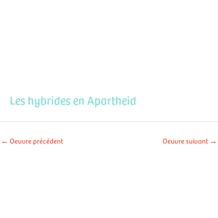
Aller
Men
au
contenu
prin
Les hybrides en Apartheid
←
Oeuvre précédent
Oeuvre suivant
→