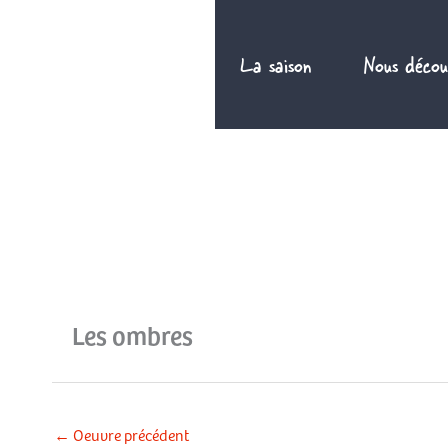
Aller
au
La saison
Nous décou
contenu
Les ombres
←
Oeuvre précédent