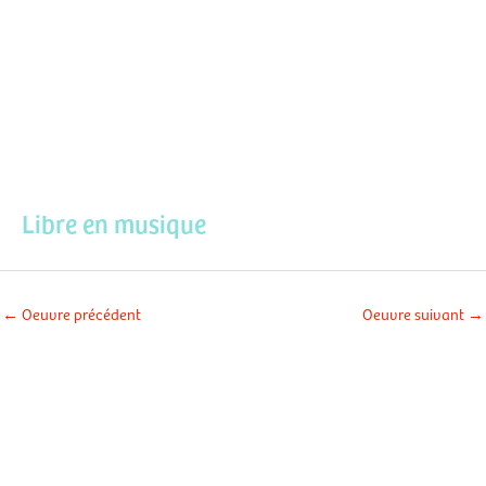
Aller
Men
au
contenu
prin
Libre en musique
←
Oeuvre précédent
Oeuvre suivant
→