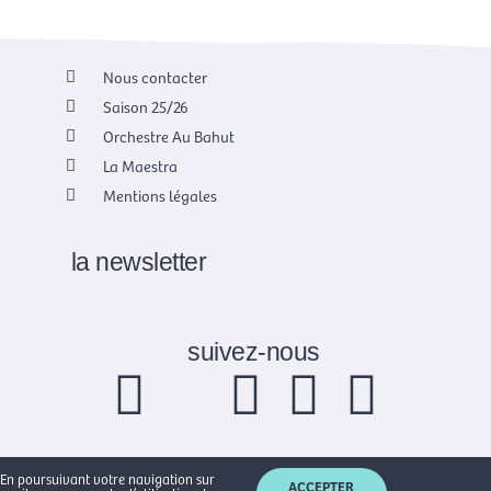
Nous contacter
Saison 25/26
Orchestre Au Bahut
La Maestra
Mentions légales
la newsletter
suivez-nous
F
X
I
Y
L
a
-
n
o
i
En poursuivant votre navigation sur
ACCEPTER