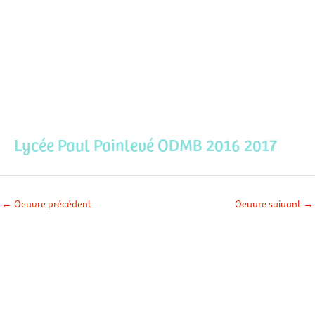
Aller
Men
au
contenu
prin
Lycée Paul Painlevé ODMB 2016 2017
←
Oeuvre précédent
Oeuvre suivant
→