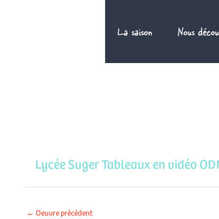
Aller
au
La saison
Nous décou
contenu
Lycée Suger Tableaux en vidéo O
←
Oeuvre précédent