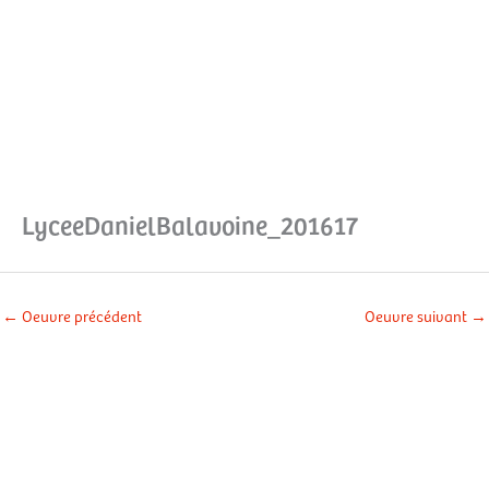
Aller
Men
au
contenu
prin
LyceeDanielBalavoine_201617
←
Oeuvre précédent
Oeuvre suivant
→