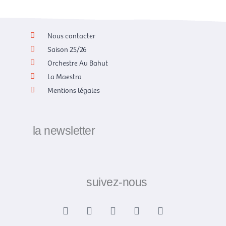
Nous contacter
Saison 25/26
Orchestre Au Bahut
La Maestra
Mentions légales
la newsletter
suivez-nous
F
X
I
Y
L
a
-
n
o
i
c
t
s
u
n