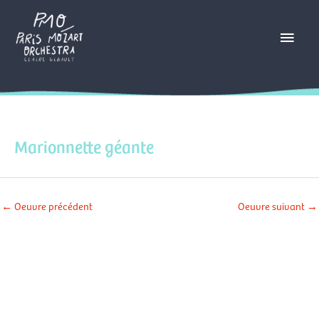
Aller
Menu
au
contenu
princ
Marionnette géante
←
Oeuvre précédent
Oeuvre suivant
→