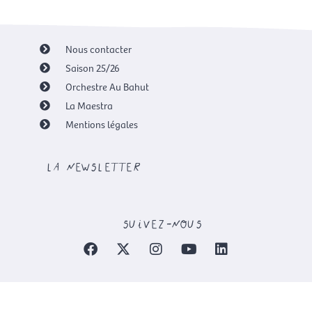
Nous contacter
Saison 25/26
Orchestre Au Bahut
La Maestra
Mentions légales
la newsletter
suivez-nous
F
X
I
Y
L
a
-
n
o
i
c
t
s
u
n
e
w
t
t
k
b
i
a
u
e
o
t
g
b
d