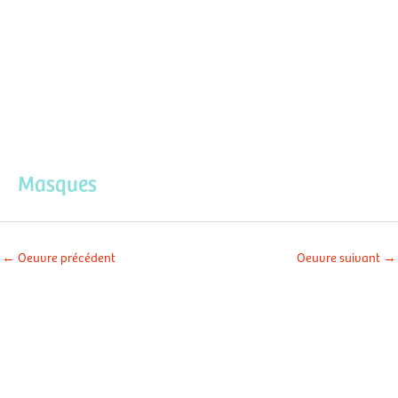
Aller
Men
au
contenu
prin
Masques
←
Oeuvre précédent
Oeuvre suivant
→