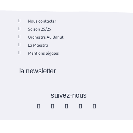
Nous contacter
Saison 25/26
Orchestre Au Bahut
La Maestra
Mentions légales
la newsletter
suivez-nous
F
X
I
Y
L
a
-
n
o
i
c
t
s
u
n
e
w
t
t
k
b
i
a
u
e
o
t
g
b
d