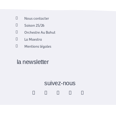
Nous contacter
Saison 25/26
Orchestre Au Bahut
La Maestra
Mentions légales
la newsletter
suivez-nous
F
X
I
Y
L
a
-
n
o
i
c
t
s
u
n
e
w
t
t
k
b
i
a
u
e
o
t
g
b
d