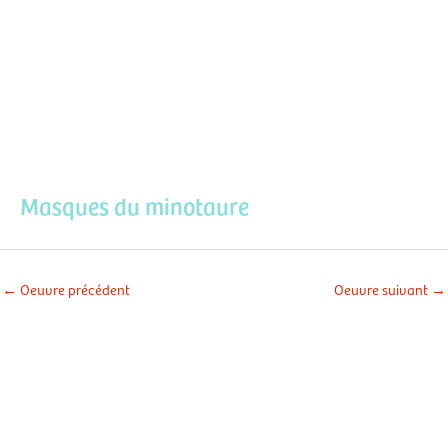
Aller
Men
au
contenu
prin
Masques du minotaure
←
Oeuvre précédent
Oeuvre suivant
→