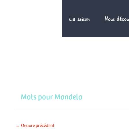
Aller
au
La saison
Nous décou
contenu
Mots pour Mandela
←
Oeuvre précédent