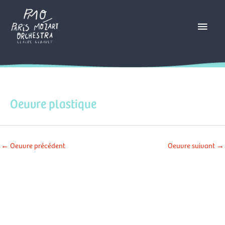
Aller
Menu
au
contenu
princ
Oeuvre plastique
←
Oeuvre précédent
Oeuvre suivant
→