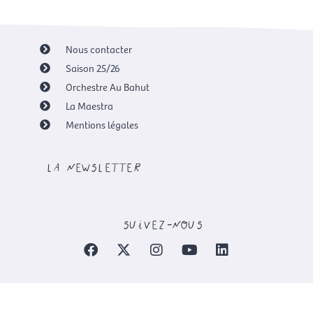
Nous contacter
Saison 25/26
Orchestre Au Bahut
La Maestra
Mentions légales
la newsletter
suivez-nous
F
X
I
Y
L
a
-
n
o
i
c
t
s
u
n
e
w
t
t
k
b
i
a
u
e
o
t
g
b
d