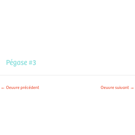
Aller
Men
au
contenu
prin
Pégase #3
←
Oeuvre précédent
Oeuvre suivant
→