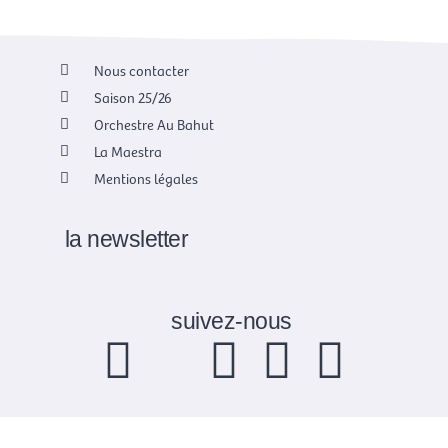
Nous contacter
Saison 25/26
Orchestre Au Bahut
La Maestra
Mentions légales
la newsletter
suivez-nous
F
X
I
Y
L
a
-
n
o
i