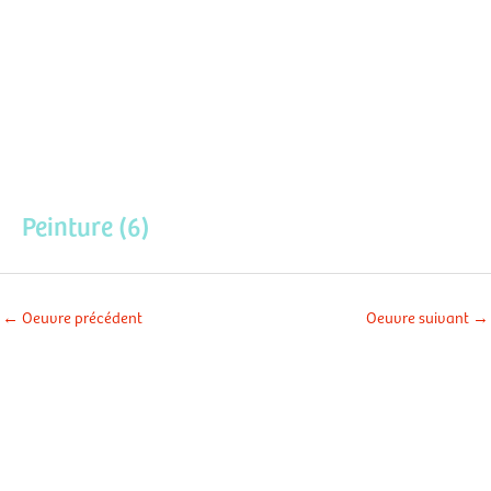
Aller
Men
au
contenu
prin
Peinture (6)
←
Oeuvre précédent
Oeuvre suivant
→