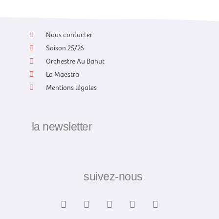
Nous contacter
Saison 25/26
Orchestre Au Bahut
La Maestra
Mentions légales
la newsletter
suivez-nous
F
X
I
Y
L
a
-
n
o
i
c
t
s
u
n