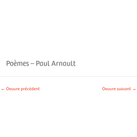
Aller
Men
au
contenu
prin
Poèmes – Paul Arnault
←
Oeuvre précédent
Oeuvre suivant
→