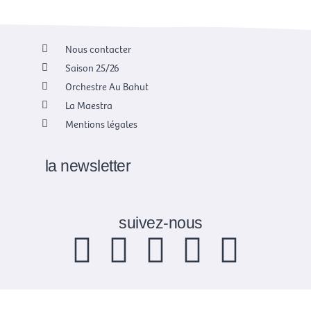
Nous contacter
Saison 25/26
Orchestre Au Bahut
La Maestra
Mentions légales
la newsletter
suivez-nous
F
X
I
Y
L
a
-
n
o
i