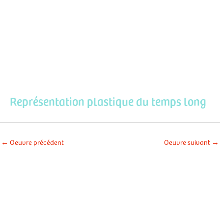
Aller
Men
au
contenu
prin
Représentation plastique du temps long
←
Oeuvre précédent
Oeuvre suivant
→