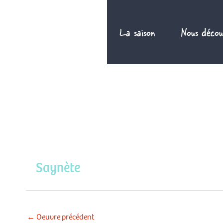
Aller
au
La saison
Nous décou
contenu
Saynète
←
Oeuvre précédent