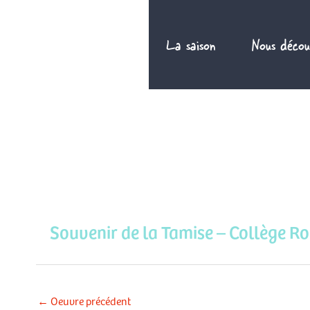
Aller
au
La saison
Nous décou
contenu
Souvenir de la Tamise – Collège R
←
Oeuvre précédent