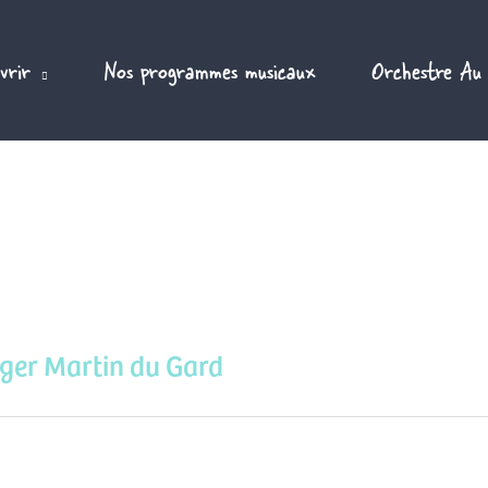
vrir
Nos programmes musicaux
Orchestre Au
oger Martin du Gard