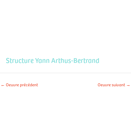
Aller
Men
au
contenu
prin
Structure Yann Arthus-Bertrand
←
Oeuvre précédent
Oeuvre suivant
→