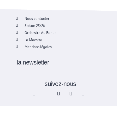
Nous contacter
Saison 25/26
Orchestre Au Bahut
La Maestra
Mentions légales
la newsletter
suivez-nous
F
X
I
Y
L
a
-
n
o
i
c
t
s
u
n
e
w
t
t
k
b
i
a
u
e
o
t
g
b
d