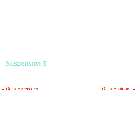
Aller
Men
au
contenu
prin
Suspension 3
←
Oeuvre précédent
Oeuvre suivant
→