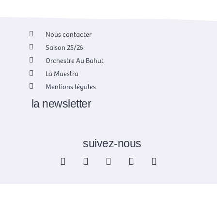
Nous contacter
Saison 25/26
Orchestre Au Bahut
La Maestra
Mentions légales
la newsletter
suivez-nous
F
X
I
Y
L
a
-
n
o
i
c
t
s
u
n
e
w
t
t
k
b
i
a
u
e
o
t
g
b
d
o
t
r
e
i