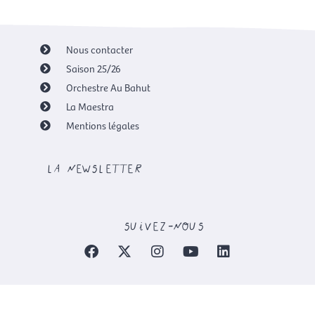
Nous contacter
Saison 25/26
Orchestre Au Bahut
La Maestra
Mentions légales
la newsletter
suivez-nous
F
X
I
Y
L
a
-
n
o
i
c
t
s
u
n
e
w
t
t
k
b
i
a
u
e
o
t
g
b
d