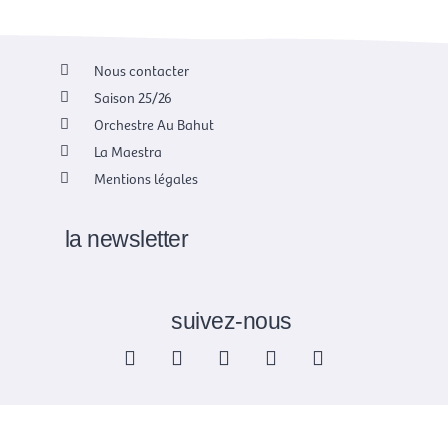
Nous contacter
Saison 25/26
Orchestre Au Bahut
La Maestra
Mentions légales
la newsletter
suivez-nous
F
X
I
Y
L
a
-
n
o
i
c
t
s
u
n
e
w
t
t
k
b
i
a
u
e
o
t
g
b
d