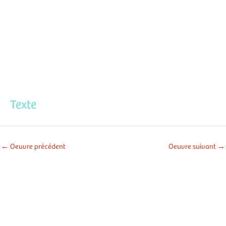
Aller
Men
au
contenu
prin
Texte
←
Oeuvre précédent
Oeuvre suivant
→