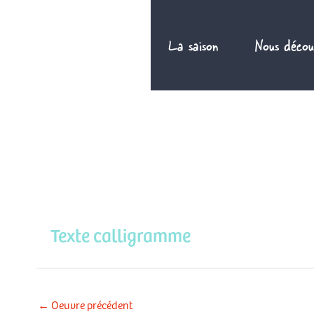
Aller
au
La saison
Nous décou
contenu
Texte calligramme
←
Oeuvre précédent