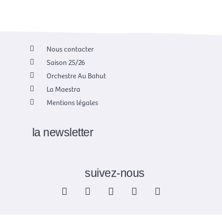
Nous contacter
Saison 25/26
Orchestre Au Bahut
La Maestra
Mentions légales
la newsletter
suivez-nous
F
X
I
Y
L
a
-
n
o
i
c
t
s
u
n
e
w
t
t
k