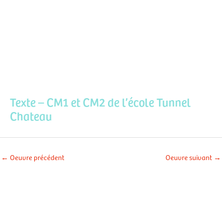
Aller
Men
au
contenu
prin
Texte – CM1 et CM2 de l’école Tunnel
Chateau
←
Oeuvre précédent
Oeuvre suivant
→