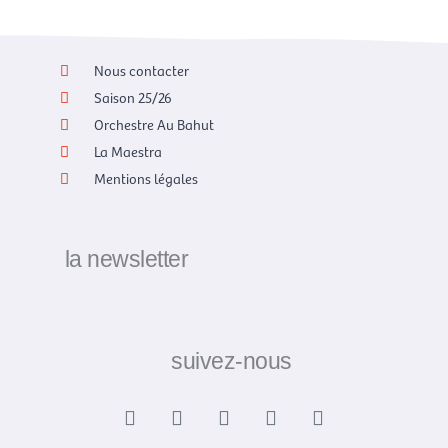
Nous contacter
Saison 25/26
Orchestre Au Bahut
La Maestra
Mentions légales
la newsletter
suivez-nous
F
X
I
Y
L
a
-
n
o
i
c
t
s
u
n