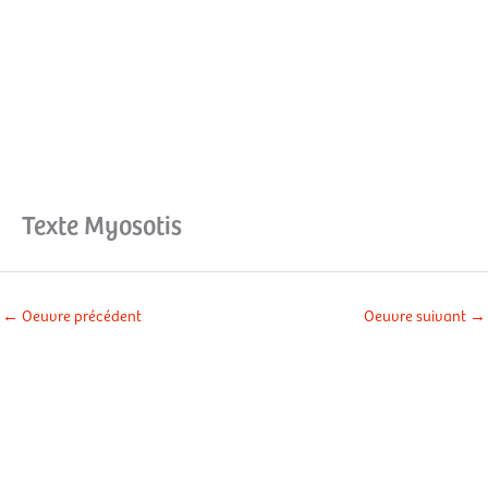
Aller
Men
au
contenu
prin
Texte Myosotis
←
Oeuvre précédent
Oeuvre suivant
→