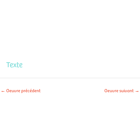
Aller
Men
au
contenu
prin
Texte
←
Oeuvre précédent
Oeuvre suivant
→