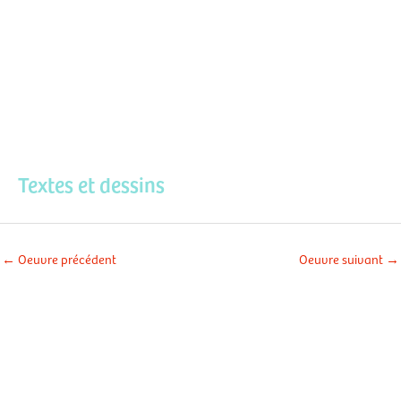
Aller
Men
au
contenu
prin
Textes et dessins
←
Oeuvre précédent
Oeuvre suivant
→