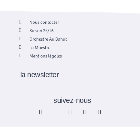
Nous contacter
Saison 25/26
Orchestre Au Bahut
La Maestra
Mentions légales
la newsletter
suivez-nous
F
X
I
Y
L
a
-
n
o
i
c
t
s
u
n
e
w
t
t
k
b
i
a
u
e
o
t
g
b
d