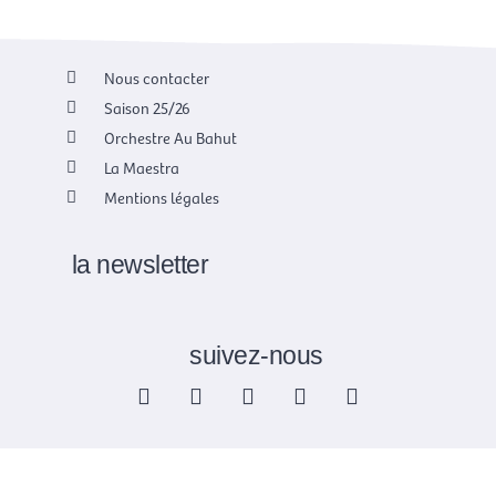
Nous contacter
Saison 25/26
Orchestre Au Bahut
La Maestra
Mentions légales
la newsletter
suivez-nous
F
X
I
Y
L
a
-
n
o
i
c
t
s
u
n
e
w
t
t
k
b
i
a
u
e
o
t
g
b
d