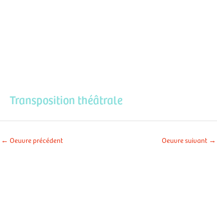
Aller
Men
au
contenu
prin
Transposition théâtrale
←
Oeuvre précédent
Oeuvre suivant
→