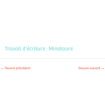
Aller
Men
au
contenu
prin
Travail d’écriture : Minotaure
←
Oeuvre précédent
Oeuvre suivant
→