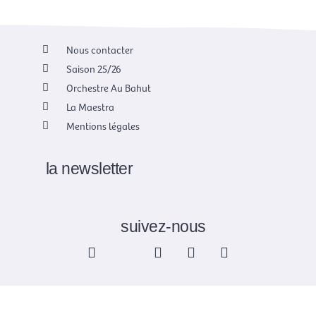
Nous contacter
Saison 25/26
Orchestre Au Bahut
La Maestra
Mentions légales
la newsletter
suivez-nous
F
X
I
Y
L
a
-
n
o
i
c
t
s
u
n
e
w
t
t
k
b
i
a
u
e
o
t
g
b
d