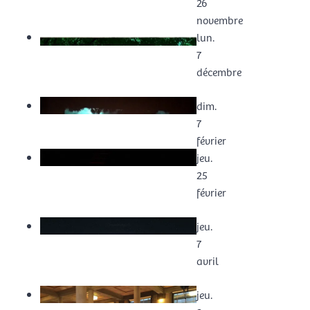
26
novembre
lun.
7
décembre
dim.
7
février
jeu.
25
février
jeu.
7
avril
jeu.