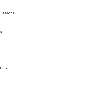
, Le Mans
es
ubaix