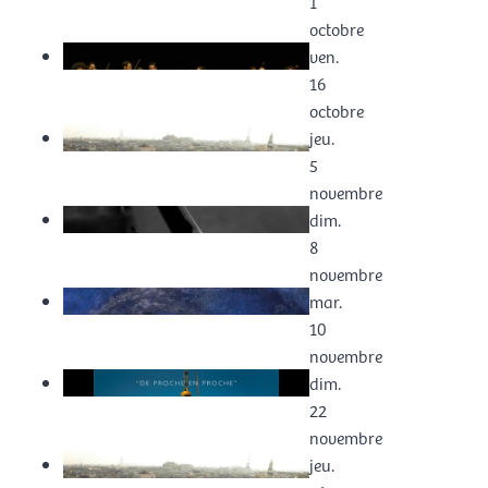
1
octobre
ven.
16
octobre
jeu.
5
novembre
dim.
8
novembre
mar.
10
novembre
dim.
22
novembre
jeu.