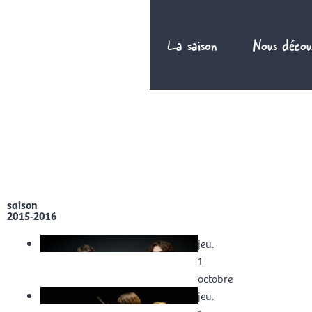
Aller
au
La saison
Nous décou
contenu
FR
saison
2015-2016
jeu.
1
octobre
jeu.