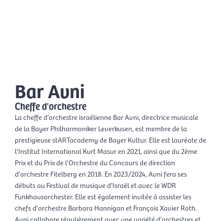
Aller
Men
au
FR
contenu
prin
Bar Avni
Cheffe d'orchestre
La cheffe d’orchestre israélienne Bar Avni, directrice musicale
de la Bayer Philharmoniker Leverkusen, est membre de la
prestigieuse stARTacademy de Bayer Kultur. Elle est lauréate de
l’Institut International Kurt Masur en 2021, ainsi que du 2ème
Prix et du Prix de l’Orchestre du Concours de direction
d’orchestre Fitelberg en 2018. En 2023/2024, Avni fera ses
débuts au Festival de musique d’Israël et avec le WDR
Funkhausorchester. Elle est également invitée à assister les
chefs d’orchestre Barbara Hannigan et François Xavier Roth.
Avni collabore régulièrement avec une variété d’orchestres et