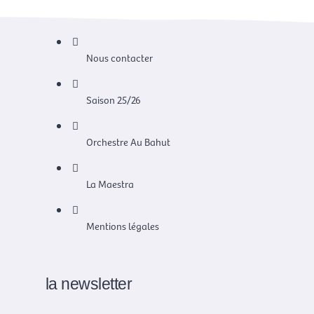
o
g
t
k
r
e
Nous contacter
a
r
m
Saison 25/26
Orchestre Au Bahut
La Maestra
Mentions légales
la newsletter