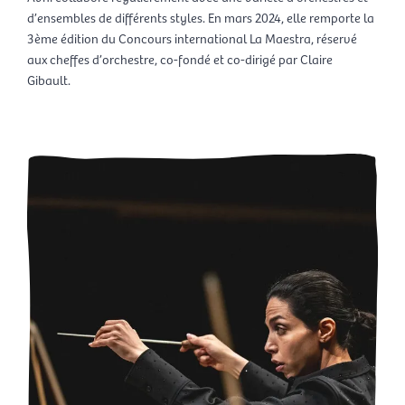
d’ensembles de différents styles. En mars 2024, elle remporte la
3ème édition du Concours international La Maestra, réservé
aux cheffes d’orchestre, co-fondé et co-dirigé par Claire
Gibault.