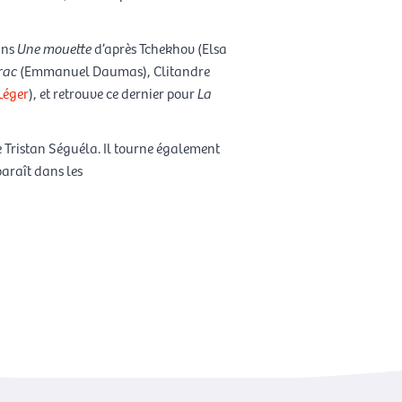
ans
Une mouette
d’après Tchekhov (Elsa
rac
(Emmanuel Daumas), Clitandre
Léger
), et retrouve ce dernier pour
La
 Tristan Séguéla. Il tourne également
araît dans les