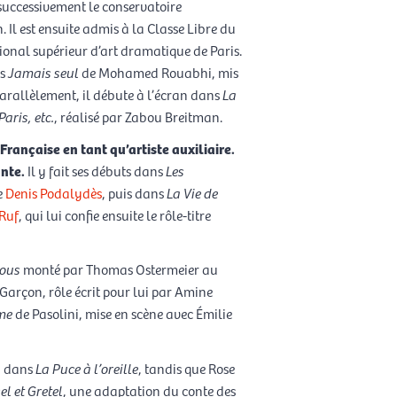
 successivement le conservatoire
 Il est ensuite admis à la Classe Libre du
ional supérieur d’art dramatique de Paris.
ns
Jamais seul
de Mohamed Rouabhi, mis
arallèlement, il débute à l’écran dans
La
Paris, etc.
, réalisé par Zabou Breitman.
rançaise en tant qu’artiste auxiliaire.
ante.
Il y fait ses débuts dans
Les
e
Denis Podalydès
, puis dans
La Vie de
 Ruf
, qui lui confie ensuite le rôle-titre
sous
monté par Thomas Ostermeier au
 Garçon, rôle écrit pour lui par Amine
me
de Pasolini, mise en scène avec Émilie
by dans
La Puce à l’oreille
, tandis que Rose
l et Gretel
, une adaptation du conte des