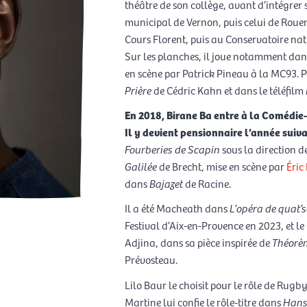
théâtre de son collège, avant d’intégrer
municipal de Vernon, puis celui de Rouen.
Cours Florent, puis au Conservatoire nat
Sur les planches, il joue notamment da
en scène par Patrick Pineau à la MC93. P
Prière
de Cédric Kahn et dans le téléfilm
En 2018, Birane Ba entre à la Comédie-F
Il y devient pensionnaire l’année suiv
Fourberies de Scapin
sous la direction d
Galilée
de Brecht, mise en scène par
Éric
dans
Bajazet
de Racine.
Il a été Macheath dans
L’opéra de quat’
Festival d’Aix-en-Provence en 2023, et le
Adjina, dans sa pièce inspirée de
Théorè
Prévosteau.
Lilo Baur le choisit pour le rôle de Rug
Martine lui confie le rôle-titre dans
Hanse