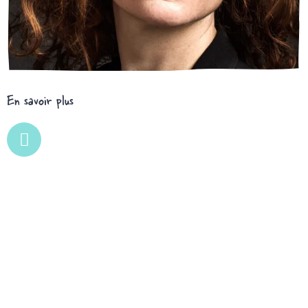
En savoir plus
L
i
n
k