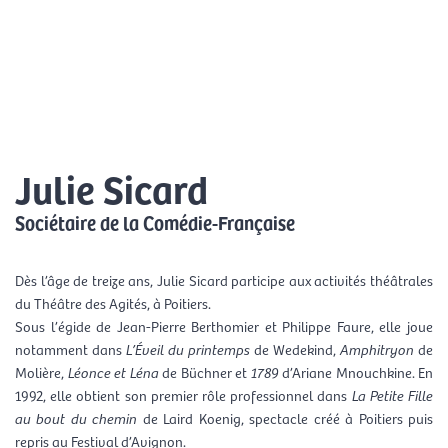
Aller
Men
au
FR
contenu
prin
Julie Sicard
Sociétaire de la Comédie-Française
Dès l’âge de treize ans, Julie Sicard participe aux activités théâtrales
du Théâtre des Agités, à Poitiers.
Sous l’égide de Jean-Pierre Berthomier et Philippe Faure, elle joue
notamment dans
L’Éveil du printemps
de Wedekind,
Amphitryon
de
Molière,
Léonce et Léna
de Büchner et
1789
d’Ariane Mnouchkine. En
1992, elle obtient son premier rôle professionnel dans
La Petite Fille
au bout du chemin
de Laird Koenig, spectacle créé à Poitiers puis
repris au Festival d’Avignon.