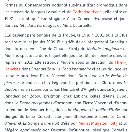
Formée au Conservatoire national supérieur d’art dramatique dans
les classes de Jacques Lassalle et de
Catherine Hiegel
, elle entre en
1997 en tant qu’élève stagiaire à la Comédie-Française et joue
dans
La Tête dans les nuages
de Marc Delaruelle.
Elle devient pensionnaire de la Troupe, le 14 juin 2001, puis la 518e
sociétaire le 1er janvier 2009. Elle y débute en interprétant Angélique
dans la mise en scène de Claude Stratz du
Malade imaginaire
de
Molière, spectacle dans lequel elle joue le rôle de Toinette dans sa
reprise en 2011. Elle retrouve Molière sous la direction de
Thierry
Hancisse
dans
Sganarelle ou le Cocu imaginaire
et celles de Jacques
Lassalle puis Jean-Pierre Vincent dans
Dom Juan ou le Festin de
pierre
. Elle endosse chez Feydeau les partitions de Clara dans
Le
Dindon
mis en scène par Lukas Hemleb et d’Angèle dans
Le Système
Ribadier
par Zabou Breitman, chez Labiche celles d’Aline Duval
dans
La Dame aux jambes d’azur
par Jean-Pierre Vincent et d’Anaïs,
la femme de Beauperthuis, dans
Un chapeau de paille d’Italie
par
Giorgio Barberio Corsetti. Elle joue Shakespeare avec
Le Conte
d’hiver
et
Le Songe d’une nuit d’été
par
Muriel Mayette-Holtz
et
La
Mégère apprivoisée
par Oskaras Koršunovas, ainsi que Corneille