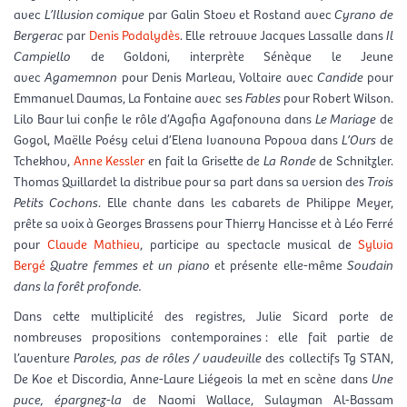
avec
L’Illusion comique
par Galin Stoev et Rostand avec
Cyrano de
Bergerac
par
Denis Podalydès
. Elle retrouve Jacques Lassalle dans
Il
Campiello
de Goldoni, interprète Sénèque le Jeune
avec
Agamemnon
pour Denis Marleau, Voltaire avec
Candide
pour
Emmanuel Daumas, La Fontaine avec ses
Fables
pour Robert Wilson.
Lilo Baur lui confie le rôle d’Agafia Agafonovna dans
Le Mariage
de
Gogol, Maëlle Poésy celui d’Elena Ivanovna Popova dans
L’Ours
de
Tchekhov,
Anne Kessler
en fait la Grisette de
La Ronde
de Schnitzler.
Thomas Quillardet la distribue pour sa part dans sa version des
Trois
Petits Cochons
. Elle chante dans les cabarets de Philippe Meyer,
prête sa voix à Georges Brassens pour Thierry Hancisse et à Léo Ferré
pour
Claude Mathieu
, participe au spectacle musical de
Sylvia
Bergé
Quatre femmes et un piano
et présente elle-même
Soudain
dans la forêt profonde.
Dans cette multiplicité des registres, Julie Sicard porte de
nombreuses propositions contemporaines : elle fait partie de
l’aventure
Paroles, pas de rôles / vaudeville
des collectifs Tg STAN,
De Koe et Discordia, Anne-Laure Liégeois la met en scène dans
Une
puce, épargnez-la
de Naomi Wallace, Sulayman Al-Bassam