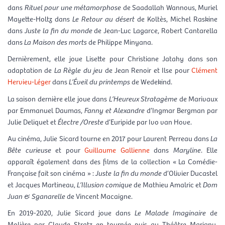
dans
Rituel pour une métamorphose
de Saadallah Wannous, Muriel
Mayette-Holtz dans
Le Retour au désert
de Koltès, Michel Raskine
dans
Juste la fin du monde
de Jean-Luc Lagarce, Robert Cantarella
dans
La Maison des morts
de Philippe Minyana.
Dernièrement, elle joue Lisette pour Christiane Jatahy dans son
adaptation de
La Règle du jeu
de Jean Renoir et Ilse pour
Clément
Hervieu-Léger
dans
L’Éveil du printemps
de Wedekind.
La saison dernière elle joue dans
L’Heureux Stratagème
de Marivaux
par Emmanuel Daumas,
Fanny et Alexandre
d’Ingmar Bergman par
Julie Deliquet et
Électre /Oreste
d’Euripide par Ivo van Hove.
Au cinéma, Julie Sicard tourne en 2017 pour Laurent Perreau dans
La
Bête curieuse
et pour
Guillaume Gallienne
dans
Maryline
. Elle
apparaît également dans des films de la collection « La Comédie-
Française fait son cinéma » :
Juste la fin du monde
d’Olivier Ducastel
et Jacques Martineau,
L’Illusion comique
de Mathieu Amalric et
Dom
Juan & Sganarelle
de Vincent Macaigne.
En 2019-2020, Julie Sicard joue dans
Le Malade Imaginaire
de
Molière par Claude Stratz en tournée puis au Théâtre Marigny,