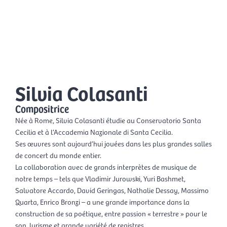
Aller
Men
au
FR
contenu
prin
Silvia Colasanti
Compositrice
Née à Rome, Silvia Colasanti étudie au Conservatorio Santa
Cecilia et à l’Accademia Nazionale di Santa Cecilia.
Ses œuvres sont aujourd’hui jouées dans les plus grandes salles
de concert du monde entier.
La collaboration avec de grands interprètes de musique de
notre temps – tels que Vladimir Jurowski, Yuri Bashmet,
Salvatore Accardo, David Geringas, Nathalie Dessay, Massimo
Quarta, Enrico Bronzi – a une grande importance dans la
construction de sa poétique, entre passion « terrestre » pour le
son, lyrisme et grande variété de registres.