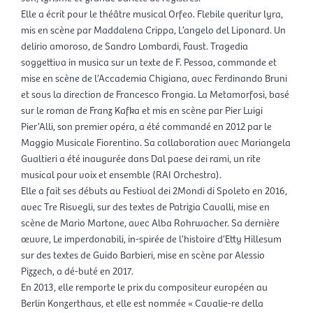
Elle a écrit pour le théâtre musical Orfeo. Flebile queritur lyra,
mis en scène par Maddalena Crippa, L’angelo del Liponard. Un
delirio amoroso, de Sandro Lombardi, Faust. Tragedia
soggettiva in musica sur un texte de F. Pessoa, commande et
mise en scène de l’Accademia Chigiana, avec Ferdinando Bruni
et sous la direction de Francesco Frongia. La Metamorfosi, basé
sur le roman de Franz Kafka et mis en scène par Pier Luigi
Pier’Alli, son premier opéra, a été commandé en 2012 par le
Maggio Musicale Fiorentino. Sa collaboration avec Mariangela
Gualtieri a été inaugurée dans Dal paese dei rami, un rite
musical pour voix et ensemble (RAI Orchestra).
Elle a fait ses débuts au Festival dei 2Mondi di Spoleto en 2016,
avec Tre Risvegli, sur des textes de Patrizia Cavalli, mise en
scène de Mario Martone, avec Alba Rohrwacher. Sa dernière
œuvre, Le imperdonabili, in-spirée de l’histoire d’Etty Hillesum
sur des textes de Guido Barbieri, mise en scène par Alessio
Pizzech, a dé-buté en 2017.
En 2013, elle remporte le prix du compositeur européen au
Berlin Konzerthaus, et elle est nommée « Cavalie-re della