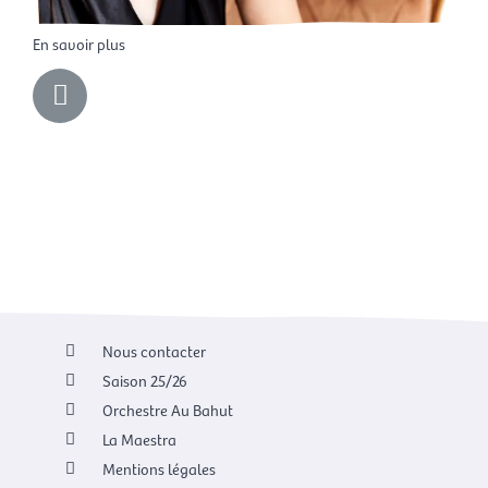
En savoir plus
L
i
n
k
Nous contacter
Saison 25/26
Orchestre Au Bahut
La Maestra
Mentions légales