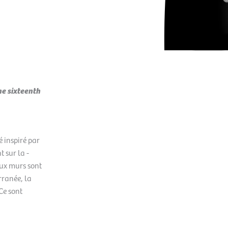
e sixteenth
é inspiré par
t sur la ­
aux murs sont
rranée, la
 Ce sont