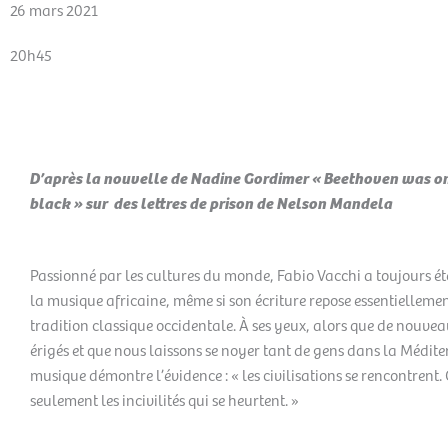
26 mars 2021
20h45
D’après la nouvelle de Nadine Gordimer « Beethoven was on
black » sur des lettres de prison de Nelson Mandela
Passionné par les cultures du monde, Fabio Vacchi ­a ­toujours ét
la musique ­africaine, même si son ­écriture repose essentiellemen
tradition classique occidentale. À ses yeux, alors que de nouve
érigés et que nous ­laissons se noyer tant de gens dans la ­Médite
musique démontre l’évidence : « les ­civilisations se ­rencontrent.
seulement les ­incivilités qui se heurtent. »