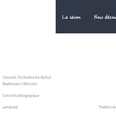
Aller
au
La saison
Nous décou
contenu
FR
Concert
,
Orchestre Au Bahut
Beethoven l'Africain
Concert pédagogique
vendredi
Théâtre A