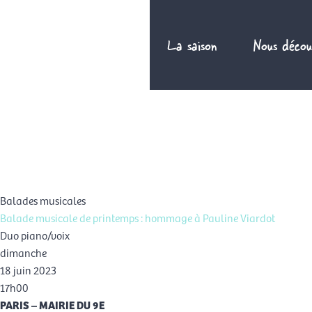
Aller
au
La saison
Nous décou
contenu
FR
Balades musicales
Balade musicale de printemps : hommage à Pauline Viardot
Duo piano/voix
dimanche
18 juin 2023
17h00
PARIS – MAIRIE DU 9E