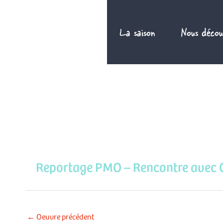
Aller
au
La saison
Nous décou
contenu
Reportage PMO – Rencontre avec C
←
Oeuvre précédent