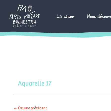
Aller
au
La saison
Nous découvr
contenu
Aquarelle 17
←
Oeuvre précédent