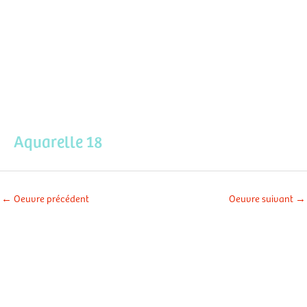
Aller
Men
au
contenu
prin
Aquarelle 18
←
Oeuvre précédent
Oeuvre suivant
→