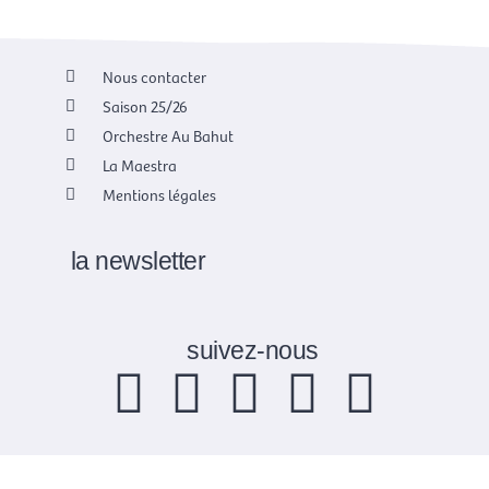
Nous contacter
Saison 25/26
Orchestre Au Bahut
La Maestra
Mentions légales
la newsletter
suivez-nous
F
X
I
Y
L
a
-
n
o
i