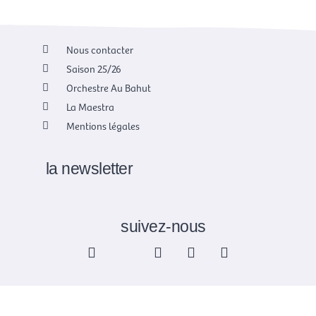
Nous contacter
Saison 25/26
Orchestre Au Bahut
La Maestra
Mentions légales
la newsletter
suivez-nous
F
X
I
Y
L
a
-
n
o
i
c
t
s
u
n
e
w
t
t
k
b
i
a
u
e
o
t
g
b
d