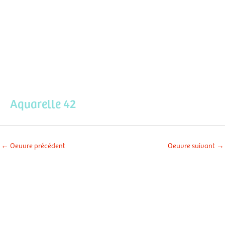
Aller
Men
au
contenu
prin
Aquarelle 42
←
Oeuvre précédent
Oeuvre suivant
→