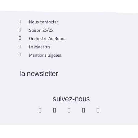
Nous contacter
Saison 25/26
Orchestre Au Bahut
La Maestra
Mentions légales
la newsletter
suivez-nous
F
X
I
Y
L
a
-
n
o
i
c
t
s
u
n
e
w
t
t
k
b
i
a
u
e
o
t
g
b
d