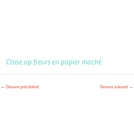
Aller
Men
au
contenu
prin
Close up fleurs en papier maché
←
Oeuvre précédent
Oeuvre suivant
→