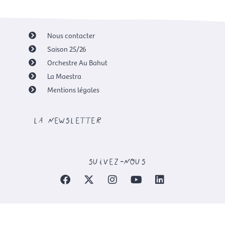
Nous contacter
Saison 25/26
Orchestre Au Bahut
La Maestra
Mentions légales
la newsletter
suivez-nous
F
X
I
Y
L
a
-
n
o
i
c
t
s
u
n
e
w
t
t
k
b
i
a
u
e
o
t
g
b
d