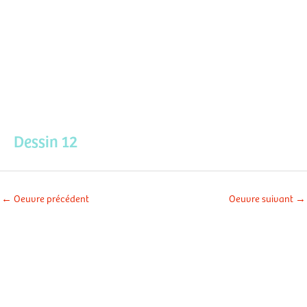
Aller
Men
au
contenu
prin
Dessin 12
←
Oeuvre précédent
Oeuvre suivant
→